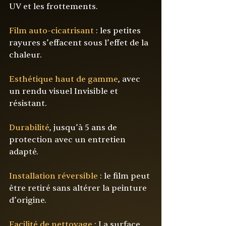
UV et les frottements
.
Film auto-cicatrisant
 : 
les petites 
rayures s’effacent sous l’effet de la 
chaleur
.
Esthétique haut de gamme
, 
avec 
un rendu visuel Invisible et 
résistant
.
Durabilité
, jusqu’à 5 ans de 
protection avec un entretien 
adapté.
Installation réversible 
: le film peut 
être retiré sans altérer la peinture 
d’origine.
Facilité de nettoyage
 : La surface 